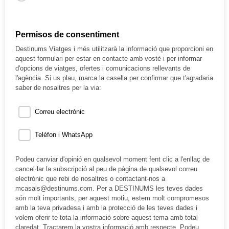
Permisos de consentiment
Destinums Viatges i més utilitzarà la informació que proporcioni en
aquest formulari per estar en contacte amb vostè i per informar
d'opcions de viatges, ofertes i comunicacions rellevants de
l'agència. Si us plau, marca la casella per confirmar que t'agradaria
saber de nosaltres per la via:
Correu electrònic
Telèfon i WhatsApp
Podeu canviar d'opinió en qualsevol moment fent clic a l'enllaç de
cancel·lar la subscripció al peu de pàgina de qualsevol correu
electrònic que rebi de nosaltres o contactant-nos a
mcasals@destinums.com. Per a DESTINUMS les teves dades
són molt importants, per aquest motiu, estem molt compromesos
amb la teva privadesa i amb la protecció de les teves dades i
volem oferir-te tota la informació sobre aquest tema amb total
claredat. Tractarem la vostra informació amb respecte. Podeu